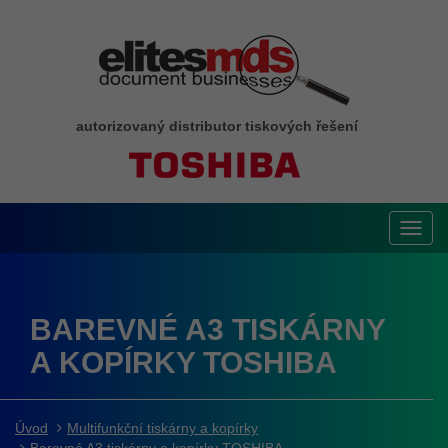
autorizovaný distributor tiskových řešení
Toggl
navig
BAREVNÉ A3 TISKÁRNY
A KOPÍRKY TOSHIBA
Úvod
Multifunkční tiskárny a kopírky