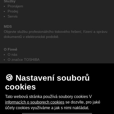
Služby
Pronájem
Prodej
Servis
MDS
Objevte službu profesionálního tiskového řešení, řízení a správu
dokumentů v elektronické podobě.
O Firmě
O nás
O značce TOSHIBA
GDPR
e-BRIDGE CloudConnect
Obchodní podmínky
🍪 Nastavení souborů
Autorizovaní partněři elites MDS - Toshiba
cookies
Facebook
LinkedIn
Tato webová stránka používá soubory cookies V
informacích o souborech cookies
se dozvíte, pro jaké
účely cookies využíváme a jak s nimi nakládat.
2025 © elites MDS s.r.o. I Vytvořeno studiem
Up-net Multimedia