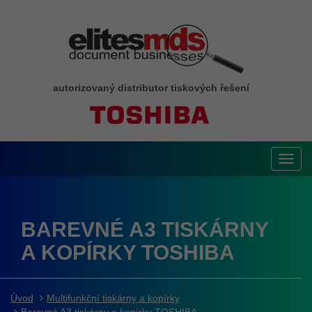
autorizovaný distributor tiskových řešení
Toggl
navig
BAREVNÉ A3 TISKÁRNY
A KOPÍRKY TOSHIBA
Úvod
Multifunkční tiskárny a kopírky