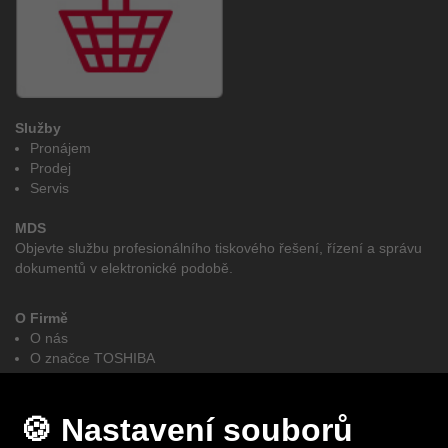
Služby
Pronájem
Prodej
Servis
MDS
Objevte službu profesionálního tiskového řešení, řízení a správu
dokumentů v elektronické podobě.
O Firmě
O nás
O značce TOSHIBA
GDPR
e-BRIDGE CloudConnect
Obchodní podmínky
🍪 Nastavení souborů
Autorizovaní partněři elites MDS - Toshiba