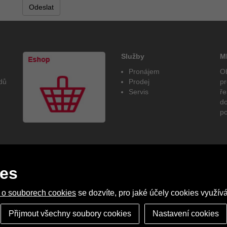
Služby
M
Pronájem
Ob
dů
Prodej
pr
Servis
ře
do
p
ies
 o souborech cookies
se dozvíte, pro jaké účely cookies využívá
ultimedia
Přijmout všechny soubory cookies
Nastavení cookies