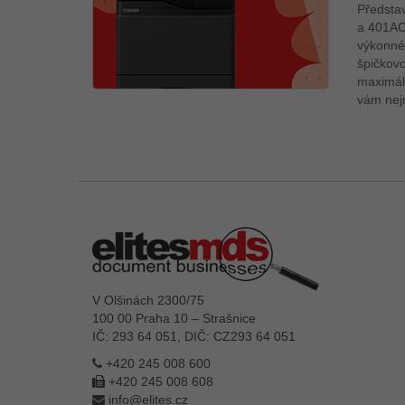
Předsta
a 401AC
výkonné
špičkovo
maximáln
vám nej
V Olšinách 2300/75
100 00 Praha 10 – Strašnice
IČ: 293 64 051, DIČ: CZ293 64 051
+420 245 008 600
+420 245 008 608
info@elites.cz