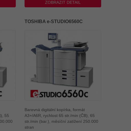
ZOBRAZIT DETAIL
TOSHIBA e-STUDIO6560C
Barevná digitální kopírka, formát
), 55
A3+/A6R, rychlost 65 str./min (ČB), 65
200.000
str./min (bar.), měsíční zatížení 250.000
stran