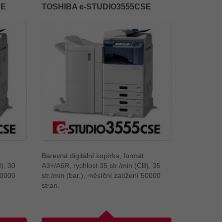
SE
TOSHIBA e-STUDIO3555CSE
Barevná digitální kopírka, formát
), 30
A3+/A6R, rychlost 35 str./min (ČB), 35
 50000
str./min (bar.), měsíční zatížení 50000
stran.