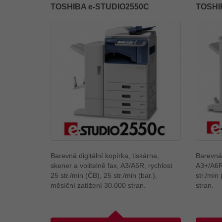
TOSHIBA e-STUDIO2550C
TOSHI
Barevná digitální kopírka, tiskárna,
Barevná 
skener a volitelně fax, A3/A5R, rychlost
A3+/A6R,
25 str./min (ČB), 25 str./min (bar.),
str./min
měsíční zatížení 30.000 stran.
stran.