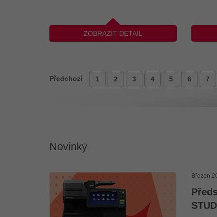
ZOBRAZIT DETAIL
Předchozí
1
2
3
4
5
6
7
Novinky
Březen 2
Předs
STUD