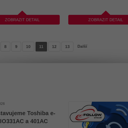
ZOBRAZIT DETAIL
ZOBRAZIT DETAIL
Další
11
8
9
10
12
13
026
tavujeme Toshiba e-
IO331AC a 401AC