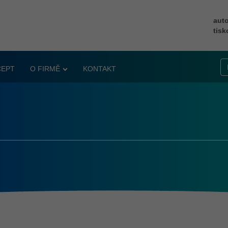
auto
tisk
CEPT
O FIRMĚ
KONTAKT