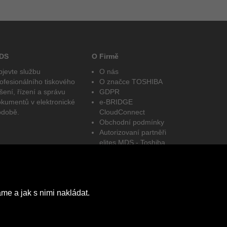
DS
O Firmě
jevte službu
O nás
ofesionálního tiskového
O značce TOSHIBA
šení, řízení a správu
GDPR
kumentů v elektronické
e-BRIDGE
odobě.
CloudConnect
Obchodní podmínky
Autorizovaní partněři
elites MDS - Toshiba
Facebook
LinkedIn
me a jak s nimi nakládat.