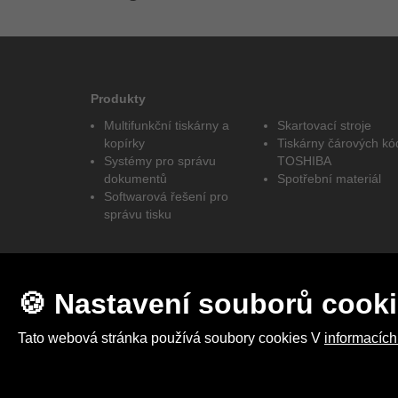
Produkty
Multifunkční tiskárny a
Skartovací stroje
kopírky
Tiskárny čárových kó
Systémy pro správu
TOSHIBA
dokumentů
Spotřební materiál
Softwarová řešení pro
správu tisku
🍪 Nastavení souborů cook
Tato webová stránka používá soubory cookies V
informacích
2025 © elites MDS s.r.o. I Vytvořeno studiem
Up-net M
Nastavení cookies