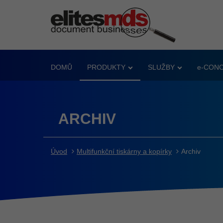
DOMŮ
PRODUKTY
SLUŽBY
e-CON
ARCHIV
Úvod
Multifunkční tiskárny a kopírky
Archiv