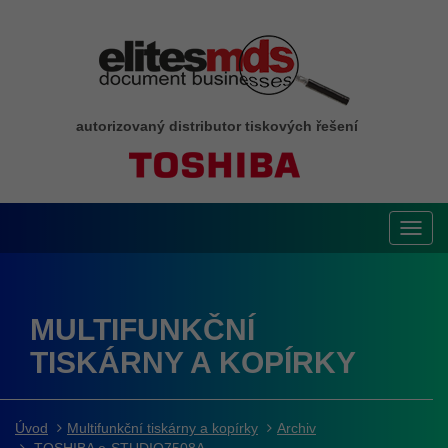
autorizovaný distributor tiskových řešení
Toggl
navig
MULTIFUNKČNÍ
TISKÁRNY A KOPÍRKY
Úvod
Multifunkční tiskárny a kopírky
Archiv