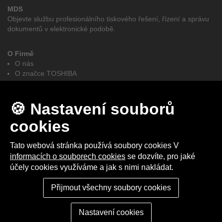
MDS
Objevte službu profesionálního tiskového řešení, řízení a správu
dokumentů v elektronické podobě.
O Firmě
O nás
O značce TOSHIBA
GDPR
e-BRIDGE CloudConnect
Obchodní podmínky
🍪 Nastavení souborů
Autorizovaní partněři elites MDS - Toshiba
cookies
Facebook
LinkedIn
Tato webová stránka používá soubory cookies V
informacích o souborech cookies
se dozvíte, pro jaké
účely cookies využíváme a jak s nimi nakládat.
2025 © elites MDS s.r.o. I Vytvořeno studiem
Up-net Multimedia
Nastavení cookies
Přijmout všechny soubory cookies
Nastavení cookies