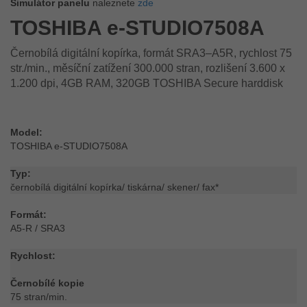
Simulátor panelu
naleznete
zde
TOSHIBA e-STUDIO7508A
Černobílá digitální kopírka, formát SRA3–A5R, rychlost 75
str./min., měsíční zatížení 300.000 stran, rozlišení 3.600 x
1.200 dpi, 4GB RAM, 320GB TOSHIBA Secure harddisk
Model:
TOSHIBA e-STUDIO7508A
Typ:
černobílá digitální kopírka/ tiskárna/ skener/ fax*
Formát:
A5-R / SRA3
Rychlost:
Černobílé kopie
75 stran/min.