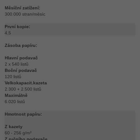
Měsíční zatížení:
300.000 stran/měsíc
První kopie:
4,5
Zásoba papíru:
Hlavní podavač
2 x 540 listů
Boční podavač
120 listů
Velkokapacit.kazeta
2.300 + 2.500 listů
Maximálně
6.020 listů
Hmotnost papíru:
Z kazety
60 - 256 g/m²
Z ručního podavače