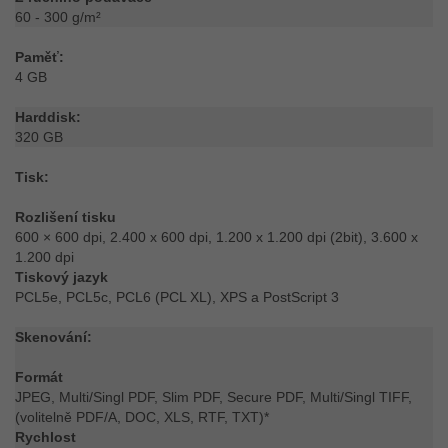
60 - 300 g/m²
Paměť:
4 GB
Harddisk:
320 GB
Tisk:
Rozlišení tisku
600 × 600 dpi, 2.400 x 600 dpi, 1.200 x 1.200 dpi (2bit), 3.600 x
1.200 dpi
Tiskový jazyk
PCL5e, PCL5c, PCL6 (PCL XL), XPS a PostScript 3
Skenování:
Formát
JPEG, Multi/Singl PDF, Slim PDF, Secure PDF, Multi/Singl TIFF,
(volitelně PDF/A, DOC, XLS, RTF, TXT)*
Rychlost