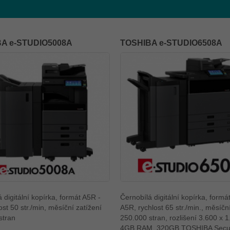
Y
A e-STUDIO5008A
TOSHIBA e-STUDIO6508A
 digitální kopírka, formát A5R -
Černobílá digitální kopírka, form
ost 50 str./min, měsíční zatížení
A5R, rychlost 65 str./min., měsíčn
stran
250.000 stran, rozlišení 3.600 x 1
4GB RAM, 320GB TOSHIBA Secu