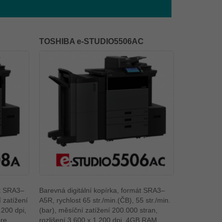
TOSHIBA e-STUDIO5506AC
át SRA3–
Barevná digitální kopírka, formát SRA3–
í zatížení
A5R, rychlost 65 str./min.(ČB), 55 str./min.
.200 dpi,
(bar), měsíční zatížení 200.000 stran,
re
rozlišení 3.600 x 1.200 dpi, 4GB RAM,