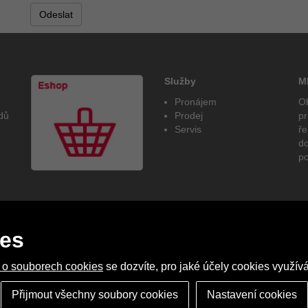
Služby
M
Pronájem
Ob
dů
Prodej
pr
Servis
ře
do
p
ies
 o souborech cookies
se dozvíte, pro jaké účely cookies využívá
ultimedia
Přijmout všechny soubory cookies
Nastavení cookies