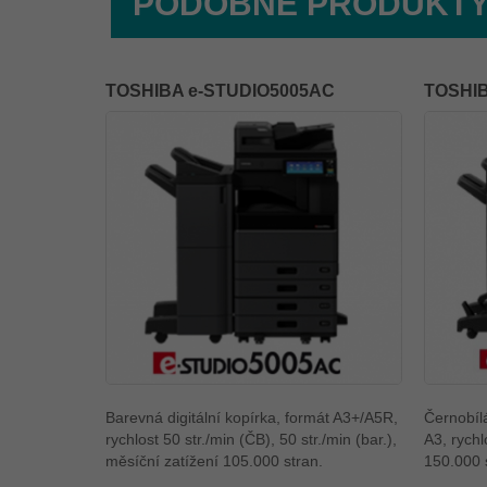
PODOBNÉ PRODUKT
TOSHIBA e-STUDIO5005AC
TOSHIB
Barevná digitální kopírka, formát A3+/A5R,
Černobílá
rychlost 50 str./min (ČB), 50 str./min (bar.),
A3, rychl
měsíční zatížení 105.000 stran.
150.000 