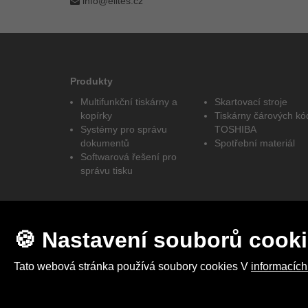
info@elites.cz
Produkty
Multifunkční tiskárny a
Skartovací stroje
kopírky
Tiskárny čárových kó
Systémy pro správu
TOSHIBA
dokumentů
Spotřební materiál
Softwarová řešení pro
správu tisku
🍪 Nastavení souborů cook
Tato webová stránka používá soubory cookies V
informacích
2025 © elites MDS s.r.o. I Vytvořeno studiem
Up-net M
Nastavení cookies