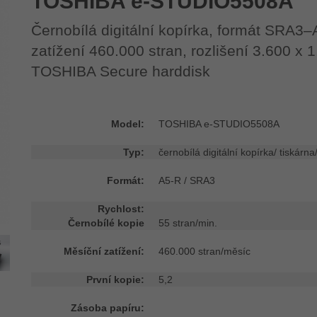
TOSHIBA e-STUDIO5508A
Černobílá digitální kopírka, formát SRA3–A
zatížení 460.000 stran, rozlišení 3.600 
TOSHIBA Secure harddisk
Model:
TOSHIBA e-STUDIO5508A
Typ:
černobílá digitální kopírka/ tiskárna
Formát:
A5-R / SRA3
Rychlost:
Černobílé kopie
55 stran/min.
Měsíční zatížení:
460.000 stran/měsíc
První kopie:
5,2
Zásoba papíru: