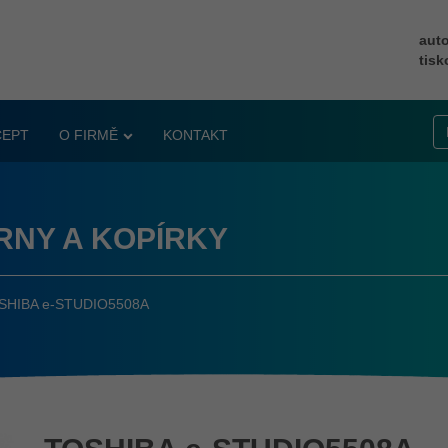
auto
tisk
CEPT
O FIRMĚ
KONTAKT
RNY A KOPÍRKY
HIBA e-STUDIO5508A