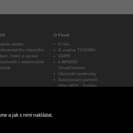
DS
O Firmě
jevte službu
O nás
ofesionálního tiskového
O značce TOSHIBA
šení, řízení a správu
GDPR
kumentů v elektronické
e-BRIDGE
odobě.
CloudConnect
Obchodní podmínky
Autorizovaní partněři
elites MDS - Toshiba
Facebook
LinkedIn
me a jak s nimi nakládat.