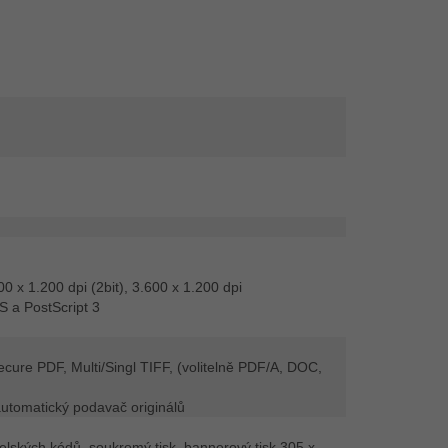
0 x 1.200 dpi (2bit), 3.600 x 1.200 dpi
 a PostScript 3
ecure PDF, Multi/Singl TIFF, (volitelně PDF/A, DOC,
automatický podavač originálů
elských kódů, soukromý tisk, bannerový tisk 305 x