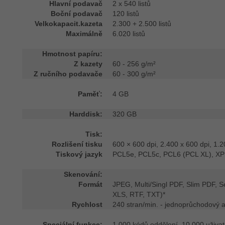
Hlavní podavač
2 x 540 listů
Boční podavač
120 listů
Velkokapacit.kazeta
2.300 + 2.500 listů
Maximálně
6.020 listů
Hmotnost papíru:
Z kazety
60 - 256 g/m²
Z ručního podavače
60 - 300 g/m²
Paměť:
4 GB
Harddisk:
320 GB
Tisk:
Rozlišení tisku
600 × 600 dpi, 2.400 x 600 dpi, 1.20
Tiskový jazyk
PCL5e, PCL5c, PCL6 (PCL XL), XPS
Skenování:
Formát
JPEG, Multi/Singl PDF, Slim PDF, S
XLS, RTF, TXT)*
Rychlost
240 stran/min. - jednoprůchodový 
Speciální funkce:
1.000 kódů oddělení, 10.000 uživat