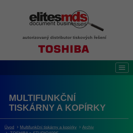
autorizovaný distributor tiskových řešení
Toggl
navig
MULTIFUNKČNÍ
TISKÁRNY A KOPÍRKY
Úvod
Multifunkční tiskárny a kopírky
Archiv