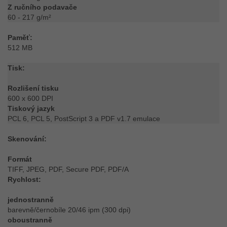
Z ručního podavače
60 - 217 g/m²
Paměť:
512 MB
Tisk:
Rozlišení tisku
600 x 600 DPI
Tiskový jazyk
PCL 6, PCL 5, PostScript 3 a PDF v1.7 emulace
Skenování:
Formát
TIFF, JPEG, PDF, Secure PDF, PDF/A
Rychlost:
jednostranně
barevně/černobíle 20/46 ipm (300 dpi)
oboustranně