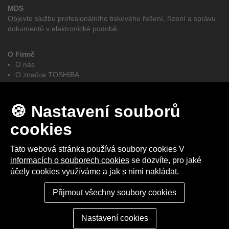
MDS
Objevte službu profesionálního tiskového řešení, řízení a správu
dokumentů v elektronické podobě.
O Firmě
O nás
O značce TOSHIBA
GDPR
e-BRIDGE CloudConnect
Obchodní podmínky
🍪 Nastavení souborů
Autorizovaní partněři elites MDS - Toshiba
cookies
Facebook
LinkedIn
Tato webová stránka používá soubory cookies V
informacích o souborech cookies
se dozvíte, pro jaké
účely cookies využíváme a jak s nimi nakládat.
2025 © elites MDS s.r.o. I Vytvořeno studiem
Up-net Multimedia
Nastavení cookies
Přijmout všechny soubory cookies
Nastavení cookies