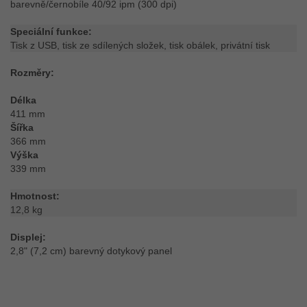
barevně/černobíle 40/92 ipm (300 dpi)
Speciální funkce:
Tisk z USB, tisk ze sdílených složek, tisk obálek, privátní tisk
Rozměry:
Délka
411 mm
Šířka
366 mm
Výška
339 mm
Hmotnost:
12,8 kg
Displej:
2,8" (7,2 cm) barevný dotykový panel