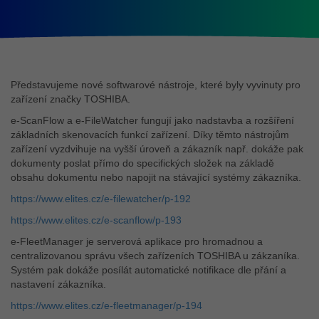
Představujeme nové softwarové nástroje, které byly vyvinuty pro
zařízení značky TOSHIBA.
e-ScanFlow a e-FileWatcher fungují jako nadstavba a rozšíření
základních skenovacích funkcí zařízení. Díky těmto nástrojům
zařízení vyzdvihuje na vyšší úroveň a zákazník např. dokáže pak
dokumenty poslat přímo do specifických složek na základě
obsahu dokumentu nebo napojit na stávající systémy zákazníka.
https://www.elites.cz/e-filewatcher/p-192
https://www.elites.cz/e-scanflow/p-193
e-FleetManager je serverová aplikace pro hromadnou a
centralizovanou správu všech zařízeních TOSHIBA u zákzaníka.
Systém pak dokáže posílát automatické notifikace dle přání a
nastavení zákazníka.
https://www.elites.cz/e-fleetmanager/p-194