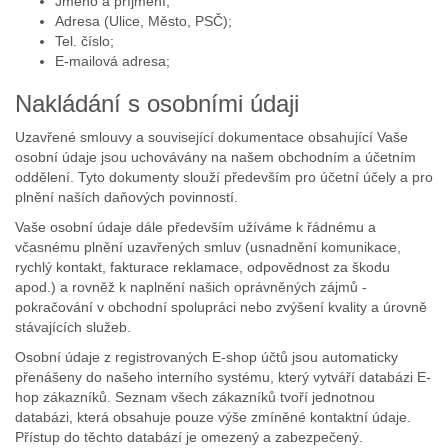
Jméno a příjmení;
Adresa (Ulice, Město, PSČ);
Tel. číslo;
E-mailová adresa;
Nakládání s osobními údaji
Uzavřené smlouvy a související dokumentace obsahující Vaše
osobní údaje jsou uchovávány na našem obchodním a účetním
oddělení. Tyto dokumenty slouží především pro účetní účely a pro
plnění naších daňových povinností.
Vaše osobní údaje dále především užíváme k řádnému a
včasnému plnění uzavřených smluv (usnadnění komunikace,
rychlý kontakt, fakturace reklamace, odpovědnost za škodu
apod.) a rovněž k naplnění našich oprávněných zájmů -
pokračování v obchodní spolupráci nebo zvýšení kvality a úrovně
stávajících služeb.
Osobní údaje z registrovaných E-shop účtů jsou automaticky
přenášeny do našeho interního systému, který vytváří databázi E-
hop zákazníků. Seznam všech zákazníků tvoří jednotnou
databázi, která obsahuje pouze výše zmíněné kontaktní údaje.
Přístup do těchto databází je omezený a zabezpečený.