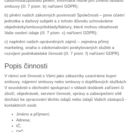
času/místa/způsobu plnění, informace nutné pro změnu obsahu
smlouvy (čl. 7 písm. b) nařízení GDPR);
b) plnění našich zákonných povinností Společnosti – jsme účetní
jednotka a daňový subjekt a z tohoto důvodu uchováváme
objednávky/smlouvy/doklady/faktury, které mohou obsahovat
Vaše osobní údaje (čl. 7 písm. c) nařízení GDPR);
c) naplnění našich oprávněných zájmů – zejména přímý
marketing, snaha o zdokonalování poskytovaných služeb a
rozvíjení podnikatelské činnosti (čl. 7 písm. f) nařízení GDPR).
Popis činnosti
V rámci své činnosti s Vámi jako zákazníky uzavíráme kupní
smlouvy, nájemní smlouvy nebo smlouvy o doplňkových službách.
V souvislosti s obchodní spoluprací v oblasti dodávek zařízení či
zboží, objednávek, servisní činnosti, správy a zabezpečení sítě
dochází ke zpracování těchto údajů nebo údajů Vašich zástupců -
kontaktních osob:
Jméno a příjmení;
Adresa;
IČ,
DIČ;