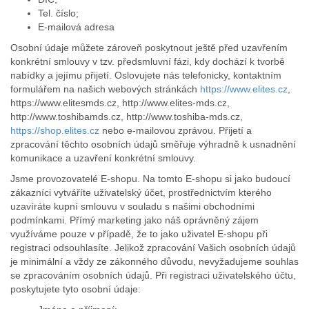
Tel. číslo;
E-mailová adresa
Osobní údaje můžete zároveň poskytnout ještě před uzavřením
konkrétní smlouvy v tzv. předsmluvní fázi, kdy dochází k tvorbě
nabídky a jejímu přijetí. Oslovujete nás telefonicky, kontaktním
formulářem na našich webových stránkách
https://www.elites.cz
,
https://www.elitesmds.cz, http://www.elites-mds.cz,
http://www.toshibamds.cz, http://www.toshiba-mds.cz,
https://shop.elites.cz
nebo e-mailovou zprávou. Přijetí a
zpracování těchto osobních údajů směřuje výhradně k usnadnění
komunikace a uzavření konkrétní smlouvy.
Jsme provozovatelé E-shopu. Na tomto E-shopu si jako budoucí
zákazníci vytváříte uživatelský účet, prostřednictvím kterého
uzavíráte kupní smlouvu v souladu s našimi obchodními
podmínkami. Přímý marketing jako náš oprávněný zájem
využíváme pouze v případě, že to jako uživatel E-shopu při
registraci odsouhlasíte. Jelikož zpracování Vašich osobních údajů
je minimální a vždy ze zákonného důvodu, nevyžadujeme souhlas
se zpracováním osobních údajů. Při registraci uživatelského účtu,
poskytujete tyto osobní údaje: