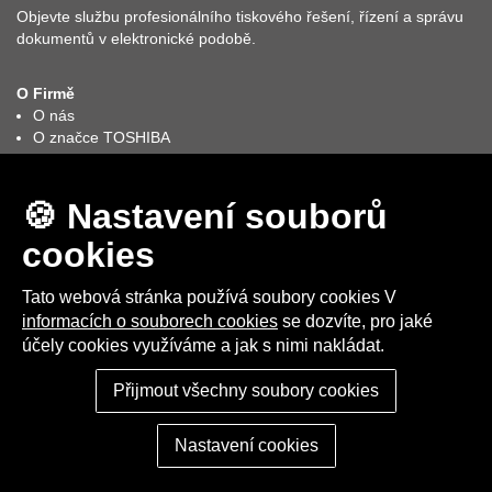
Objevte službu profesionálního tiskového řešení, řízení a správu
dokumentů v elektronické podobě.
O Firmě
O nás
O značce TOSHIBA
GDPR
e-BRIDGE CloudConnect
Obchodní podmínky
🍪 Nastavení souborů
Autorizovaní partněři elites MDS - Toshiba
cookies
Facebook
LinkedIn
Tato webová stránka používá soubory cookies V
informacích o souborech cookies
se dozvíte, pro jaké
účely cookies využíváme a jak s nimi nakládat.
2025 © elites MDS s.r.o. I Vytvořeno studiem
Up-net Multimedia
Nastavení cookies
Přijmout všechny soubory cookies
Nastavení cookies