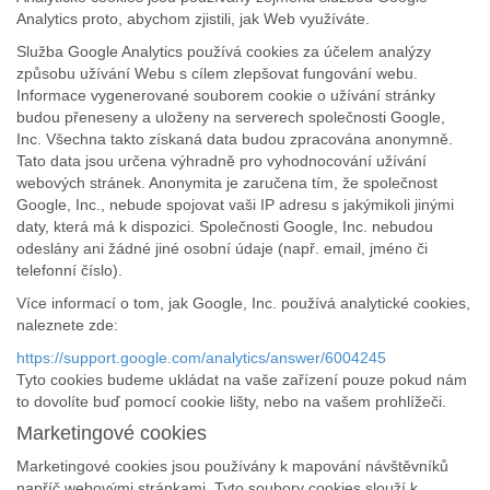
Analytics proto, abychom zjistili, jak Web využíváte.
Služba Google Analytics používá cookies za účelem analýzy
způsobu užívání Webu s cílem zlepšovat fungování webu.
Informace vygenerované souborem cookie o užívání stránky
budou přeneseny a uloženy na serverech společnosti Google,
Inc. Všechna takto získaná data budou zpracována anonymně.
Tato data jsou určena výhradně pro vyhodnocování užívání
webových stránek. Anonymita je zaručena tím, že společnost
Google, Inc., nebude spojovat vaši IP adresu s jakýmikoli jinými
daty, která má k dispozici. Společnosti Google, Inc. nebudou
odeslány ani žádné jiné osobní údaje (např. email, jméno či
telefonní číslo).
Více informací o tom, jak Google, Inc. používá analytické cookies,
naleznete zde:
https://support.google.com/analytics/answer/6004245
Tyto cookies budeme ukládat na vaše zařízení pouze pokud nám
to dovolíte buď pomocí cookie lišty, nebo na vašem prohlížeči.
Marketingové cookies
Marketingové cookies jsou používány k mapování návštěvníků
napříč webovými stránkami. Tyto soubory cookies slouží k