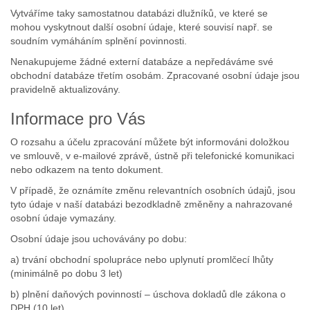
Vytváříme taky samostatnou databázi dlužníků, ve které se
mohou vyskytnout další osobní údaje, které souvisí např. se
soudním vymáháním splnění povinnosti.
Nenakupujeme žádné externí databáze a nepředáváme své
obchodní databáze třetím osobám. Zpracované osobní údaje jsou
pravidelně aktualizovány.
Informace pro Vás
O rozsahu a účelu zpracování můžete být informováni doložkou
ve smlouvě, v e-mailové zprávě, ústně při telefonické komunikaci
nebo odkazem na tento dokument.
V případě, že oznámíte změnu relevantních osobních údajů, jsou
tyto údaje v naší databázi bezodkladně změněny a nahrazované
osobní údaje vymazány.
Osobní údaje jsou uchovávány po dobu:
a) trvání obchodní spolupráce nebo uplynutí promlčecí lhůty
(minimálně po dobu 3 let)
b) plnění daňových povinností – úschova dokladů dle zákona o
DPH (10 let)